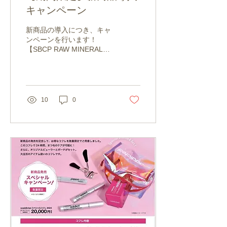
キャンペーン
新商品の導入につき、キャ
ンペーンを行います！
【SBCP RAW MINERAL
MIST ＋ｎ】 【SBCP RAW
MINERAL MIST BL +ｎ】
【SBCP RAW MINERAL
SOLID GEL +ｎ】 上記の3
点が10％OFFになりま
10
0
す！...