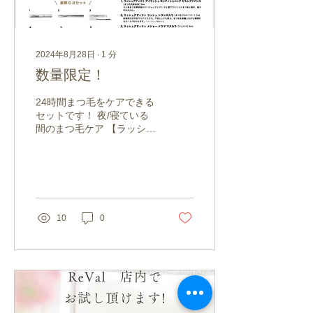
2024年8月28日
∙
1
分
数量限定！
24時間まつ毛をケアできる
セットです！ 夜/寝ている
間のまつ毛ケア 【ラッシュ
アディクト アイラッシュ
コンディショニング セラム
アドバンス】 夜に1日1回
のひと塗りで、ボリューム
感のあるようなまつ毛へと
導きます。 まつ毛を健やか
10
0
に導く20種のアミノ酸や加
水分解ムコ多糖(...