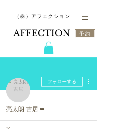
​（株）アフェクション
​AFFECTION
予約
その他
フォローする
管理者
亮太朗 吉居