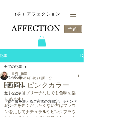
​（株）アフェクション
​AFFECTION
予約
記事
全ての記事
西岡 佑奈
全ての記事
2022年5月4日
読了時間: 1分
【西岡】ピンクカラー
今すぐ始める
ピンク系はブリーチなしでも色味を楽
コミュニティ
しめます♪
『祝卒業を迎えるご家族の方限定』キャンペ
ピンクを強くだしたくない方はブラウ
ーン
ンを足してナチュラルなピンクブラウ