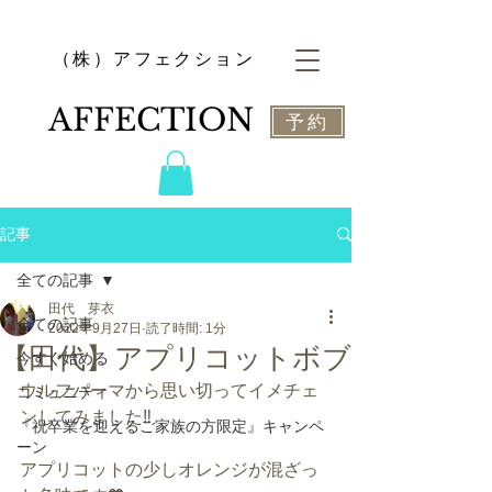
​（株）アフェクション
​AFFECTION
予約
記事
全ての記事
田代 芽衣
全ての記事
2022年9月27日
読了時間: 1分
【田代】アプリコットボブ
今すぐ始める
ウルフパーマから思い切ってイメチェ
コミュニティ
ンしてみました‼️
『祝卒業を迎えるご家族の方限定』キャンペ
ーン
アプリコットの少しオレンジが混ざっ