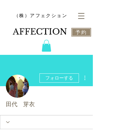
​（株）アフェクション
​AFFECTION
予約
その他
フォローする
田代 芽衣