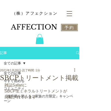
​（株）アフェクション
​AFFECTION
予約
記事
全ての記事
2021年1月26日
読了時間: 1分
全ての記事
SBCPトリートメント掲載
今すぐ始める
雑誌Safariに
コミュニティ
SBCP生ミネラルトリートメントが
『祝卒業を迎えるご家族の方限定』キャンペ
掲載されています
ーン