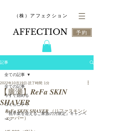
​（株）アフェクション
​AFFECTION
予約
記事
全ての記事
2022年10月19日
読了時間: 1分
全ての記事
【廣瀬】𝑹𝒆𝑭𝒂 𝑺𝑲𝑰𝑵
今すぐ始める
𝑺𝑯𝑨𝑽𝑬𝑹
コミュニティ
𝑹𝒆𝑭𝒂 𝑺𝑲𝑰𝑵 𝑺𝑯𝑨𝑽𝑬𝑹 （リファスキンシ
『祝卒業を迎えるご家族の方限定』キャンペ
ェーバー）
ーン