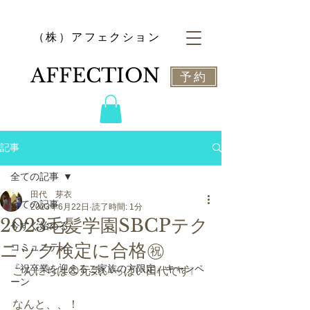
​（株）アフェクション
​AFFECTION
予約
記事
全ての記事
田代 芽衣
全ての記事
2023年6月22日
読了時間: 1分
2023毛髪学園SBCPテク
今すぐ始める
ニック検定に合格㊗️
コミュニティ
『祝卒業を迎えるご家族の方限定』キャンペ
こんにちは😊元気いっぱい田代です❕
ーン
なんと、、！