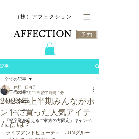
​（株）アフェクション
​AFFECTION
予約
記事
全ての記事
伴野 日向子
全ての記事
2023年7月11日
読了時間: 1分
2023年上半期みんながホ
今すぐ始める
ントに買った人気アイテ
コミュニティ
『祝卒業を迎えるご家族の方限定』キャンペ
ムとは❓
ーン
ライフアンドビューティ　JUNグルー