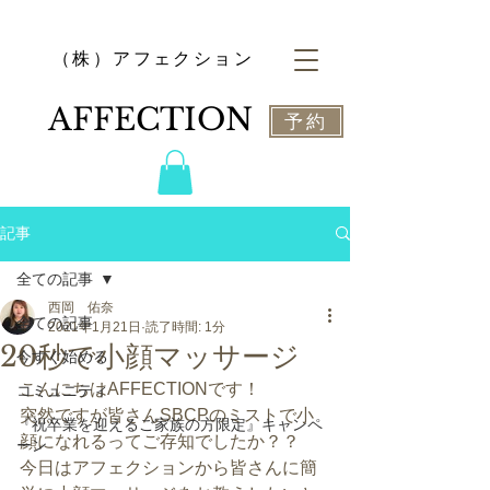
​（株）アフェクション
​AFFECTION
予約
記事
全ての記事
西岡 佑奈
全ての記事
2021年1月21日
読了時間: 1分
20秒で小顔マッサージ
今すぐ始める
こんにちはAFFECTIONです！
コミュニティ
突然ですが皆さんSBCPのミストで小
『祝卒業を迎えるご家族の方限定』キャンペ
顔になれるってご存知でしたか？？
ーン
今日はアフェクションから皆さんに簡