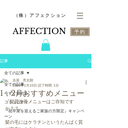
​（株）アフェクション
​AFFECTION
予約
記事
全ての記事
吉居 亮太朗
全ての記事
2024年1月10日
読了時間: 1分
1，2月おすすめメニュー
今すぐ始める
『髪質改善メニューはご存知です
コミュニティ
か？？』
『祝卒業を迎えるご家族の方限定』キャンペ
ーン
髪の毛にはケラチンというたんぱく質