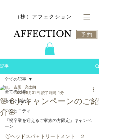
​（株）アフェクション
​AFFECTION
予約
記事
全ての記事
吉居 亮太朗
全ての記事
2022年5月31日
読了時間: 1分
🌸６月キャンペーンのご紹
今すぐ始める
介🌸
コミュニティ
『祝卒業を迎えるご家族の方限定』キャンペ
ーン
①ヘッドスパ＋トリートメント　２