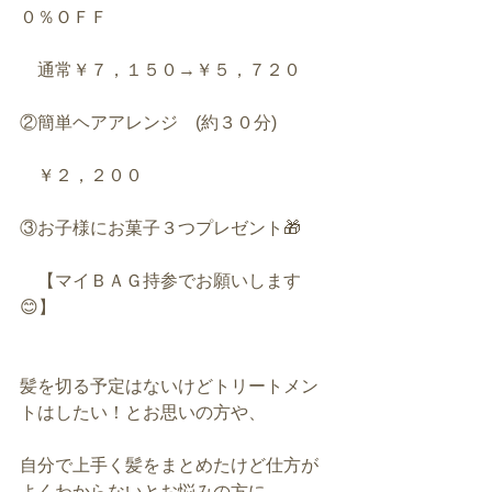
０％ＯＦＦ
　通常￥７，１５０→￥５，７２０
②簡単ヘアアレンジ　(約３０分)
　￥２，２００
③お子様にお菓子３つプレゼント🎁
　【マイＢＡＧ持参でお願いします
😊】
髪を切る予定はないけどトリートメン
トはしたい！とお思いの方や、
自分で上手く髪をまとめたけど仕方が
よくわからないとお悩みの方に