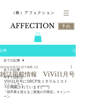
​（株）アフェクション
​AFFECTION
予約
記事
全ての記事
2021年10月7日
読了時間: 1分
全ての記事
雑誌掲載情報 ViVi11月号
今すぐ始める
ViVi11月号にSBCP生ミネラルミスト
コミュニティ
+が掲載されています(*^^*)
『祝卒業を迎えるご家族の方限定』キャンペ
ーン