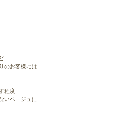
ど
りのお客様には
す程度
ないベージュに