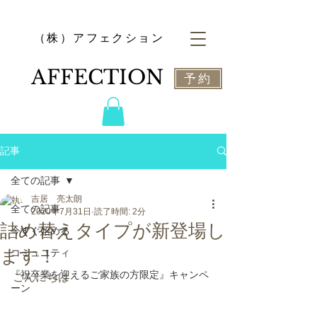
​（株）アフェクション
​AFFECTION
予約
記事
全ての記事
吉居 亮太朗
全ての記事
2020年7月31日
読了時間: 2分
詰め替えタイプが新登場し
今すぐ始める
ます！
コミュニティ
『祝卒業を迎えるご家族の方限定』キャンペ
こんにちは
ーン