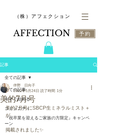
​（株）アフェクション
​AFFECTION
予約
記事
全ての記事
伴野 日向子
全ての記事
2022年5月24日
読了時間: 1分
美的7月号
今すぐ始める
美的7月号にSBCP生ミネラルミスト＋
コミュニティ
が
『祝卒業を迎えるご家族の方限定』キャンペ
ーン
掲載されました✨