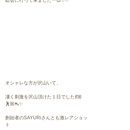
総会に行って来ましたー😊✨✨
オシャレな方が沢山いて、
凄く刺激を沢山頂けた１日でした💃🏼
🕺🏼👠✨
創始者のSAYURiさんとも激レアショッ
ト