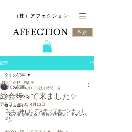
​（株）アフェクション
​AFFECTION
予約
記事
全ての記事
伴野 日向子
全ての記事
2023年4月12日
読了時間: 1分
総会行って来ました✨
今すぐ始める
更新日：
2023年4月13日
コミュニティ
先日、神戸にてステップボーンカット
『祝卒業を迎えるご家族の方限定』キャンペ
の
ーン