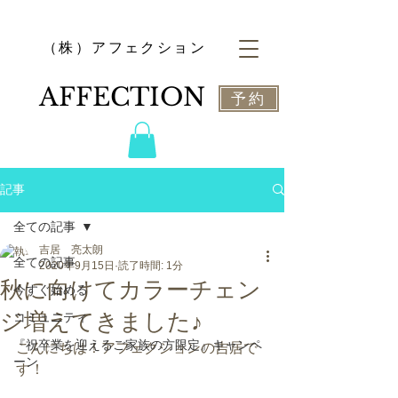
​（株）アフェクション
​AFFECTION
予約
記事
全ての記事
吉居 亮太朗
全ての記事
2020年9月15日
読了時間: 1分
秋に向けてカラーチェン
今すぐ始める
ジ増えてきました♪
コミュニティ
『祝卒業を迎えるご家族の方限定』キャンペ
こんにちは！アフェクションの吉居で
ーン
す！