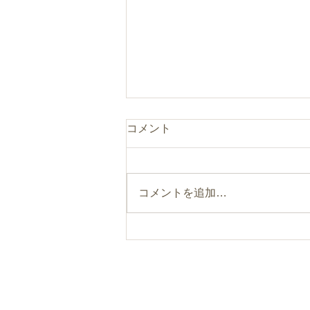
コメント
コメントを追加…
まるのひとつまみ“食べるフ
ァスティング”