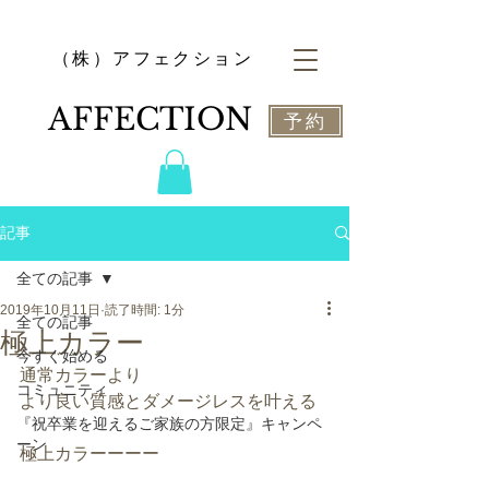
​（株）アフェクション
​AFFECTION
予約
記事
全ての記事
2019年10月11日
読了時間: 1分
全ての記事
極上カラー
今すぐ始める
通常カラーより
コミュニティ
より良い質感とダメージレスを叶える
『祝卒業を迎えるご家族の方限定』キャンペ
ーン
極上カラーーーー