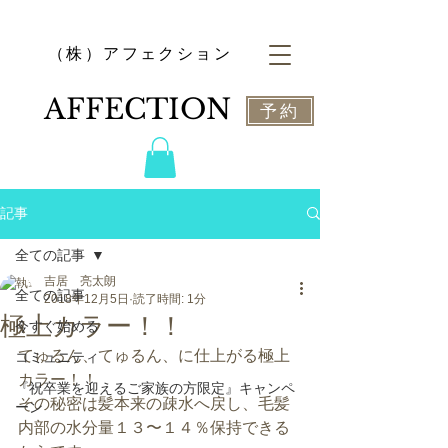
​（株）アフェクション
​AFFECTION
予約
記事
全ての記事
吉居 亮太朗
全ての記事
2018年12月5日
読了時間: 1分
極上カラー！！
今すぐ始める
てゅるん、てゅるん、に仕上がる極上
コミュニティ
カラー！！
『祝卒業を迎えるご家族の方限定』キャンペ
その秘密は髪本来の疎水へ戻し、毛髪
ーン
内部の水分量１３〜１４％保持できる