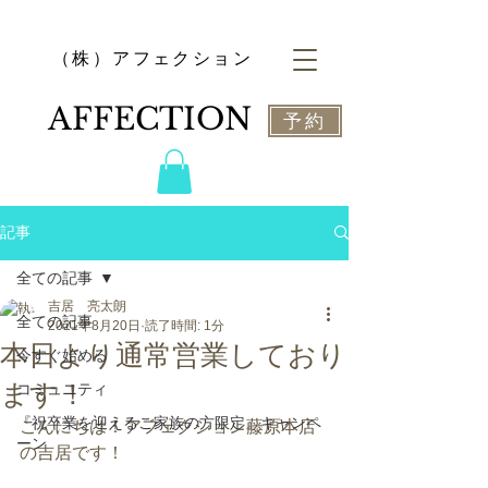
​（株）アフェクション
​AFFECTION
予約
記事
全ての記事
吉居 亮太朗
全ての記事
2021年8月20日
読了時間: 1分
本日より通常営業しており
今すぐ始める
ます！
コミュニティ
『祝卒業を迎えるご家族の方限定』キャンペ
こんにちは！アフェクション藤原本店
ーン
の吉居です！