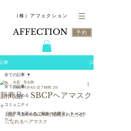
​（株）アフェクション
​AFFECTION
予約
記事
全ての記事
吉居 亮太朗
全ての記事
2020年6月4日
読了時間: 2分
新商品 SBCPヘアマスク
今すぐ始める
+
コミュニティ
『祝卒業を迎えるご家族の方限定』キャンペ
雑誌　LBKやGLOWに掲載された小顔
ーン
になれるヘアマスク