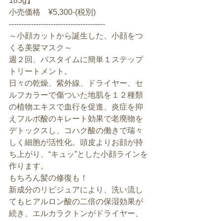
185g】
小売価格　¥5,300-(税別)
---------------------------------------
～小顔カットから誕生した、小顔をつ
くる美髪マスク～
週２回、バスタイムに簡単１ステップ
トリートメント。
日々の乾燥、紫外線、ドライヤー、セ
ルフカラーで傷ついた地肌を１２種類
の植物エキスで血行を促進、炎症を抑
えフルボ酸のキレート効果で老廃物を
デトックスし、コハク酸の働きで瑞々
しく細胞が活性化。頭皮よりお顔が持
ち上がり、“キュッ”とした小顔ラインを
作ります。
もちろん髪の修復も！
新成分のリピジュアにより、洗い流し
てもヒアルロン酸の二倍の保湿効果が
続き、エルカラクトンがドライヤー、