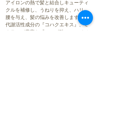
アイロンの熱で髪と結合しキューティ
クルを補修し、うねりを抑え、ハリ、
腰を与え、髪の悩みを改善します。
代謝活性成分の『コハクエキス』、ミ
ネラルが豊富な『フルボ酸』、エイジ
ングケアのための『フラーレン』が高
い美容効果を発揮し、地肌より美しい
髪へ導きます。
https://kogao-naruhodo.com/2362/?
fbclid=IwAR2RaawKboDVK7C48SZqM
eIAtCr5K2poE0H7F1Tkc2mtCrSg0nTj6
YprdJo