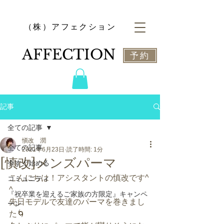
​（株）アフェクション
​AFFECTION
予約
記事
全ての記事
愼改 潤
全ての記事
2021年6月23日
読了時間: 1分
[慎改]メンズパーマ
今すぐ始める
こんにちは！アシスタントの慎改です^ 
コミュニティ
^
『祝卒業を迎えるご家族の方限定』キャンペ
先日モデルで友達のパーマを巻きまし
ーン
た🌀