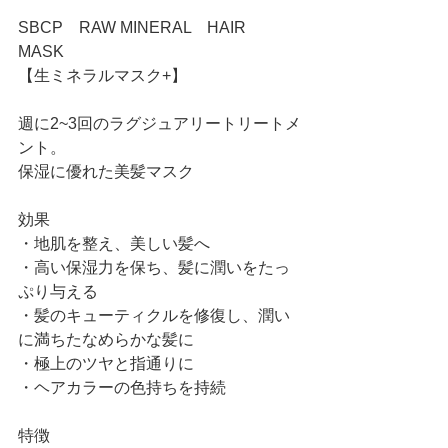
SBCP　RAW MINERAL　HAIR　
MASK
【生ミネラルマスク+】
週に2~3回のラグジュアリートリートメ
ント。
保湿に優れた美髪マスク
効果
・地肌を整え、美しい髪へ
・高い保湿力を保ち、髪に潤いをたっ
ぷり与える
・髪のキューティクルを修復し、潤い
に満ちたなめらかな髪に
・極上のツヤと指通りに
・ヘアカラーの色持ちを持続
特徴