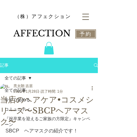
​（株）アフェクション
​AFFECTION
予約
記事
全ての記事
亮太朗 吉居
全ての記事
2021年1月28日
読了時間: 1分
当店のヘアケア•コスメシ
今すぐ始める
リーズ〜SBCPヘアマス
コミュニティ
『祝卒業を迎えるご家族の方限定』キャンペ
ク〜
ーン
SBCP　ヘアマスクの紹介です！