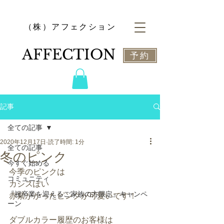
​（株）アフェクション
​AFFECTION
予約
記事
全ての記事
2020年12月17日
読了時間: 1分
全ての記事
冬のピンク
今すぐ始める
今季のピンクは
コミュニティ
カシスぽい
『祝卒業を迎えるご家族の方限定』キャンペ
赤紫がかったピンクが可愛いです！
ーン
ダブルカラー履歴のお客様は