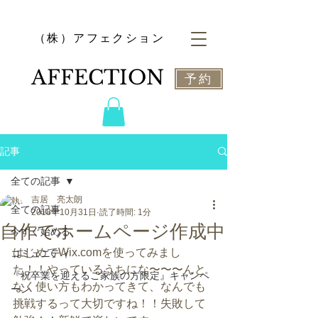
​（株）アフェクション
​AFFECTION
予約
記事
全ての記事
吉居 亮太朗
全ての記事
2018年10月31日
読了時間: 1分
自作でホームページ作成中
今すぐ始める
はじめてWix.comを使ってみまし
コミュニティ
た！！やっているうちにな〜〜〜んと
『祝卒業を迎えるご家族の方限定』キャンペ
なく使い方もわかってきて、なんでも
ーン
挑戦するって大切ですね！！失敗して