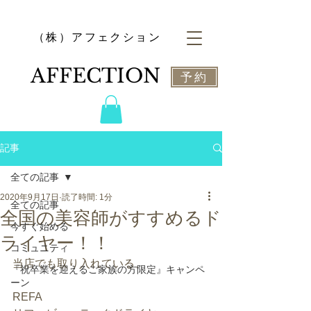
​（株）アフェクション
​AFFECTION
予約
記事
全ての記事
2020年9月17日
読了時間: 1分
全ての記事
全国の美容師がすすめるド
今すぐ始める
ライヤー！！
コミュニティ
当店でも取り入れている、
『祝卒業を迎えるご家族の方限定』キャンペ
ーン
REFA