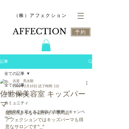
​（株）アフェクション
​AFFECTION
予約
記事
全ての記事
吉居 亮太朗
全ての記事
2019年2月10日
読了時間: 1分
佐世保美容室 キッズパー
今すぐ始める
マ
コミュニティ
『祝卒業を迎えるご家族の方限定』キャンペ
魔法のような小顔カット専門店
ーン
アフェクションではキッズパーマも得
意なサロンです^_^