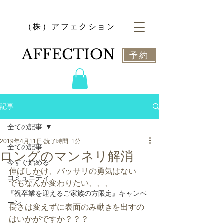
​（株）アフェクション
​AFFECTION
予約
記事
全ての記事
2019年4月11日
読了時間: 1分
全ての記事
ロングのマンネリ解消
今すぐ始める
伸ばしかけ、バッサリの勇気はない
コミュニティ
でもなんか変わりたい、、、
『祝卒業を迎えるご家族の方限定』キャンペ
ーン
長さは変えずに表面のみ動きを出すの
はいかがですか？？？