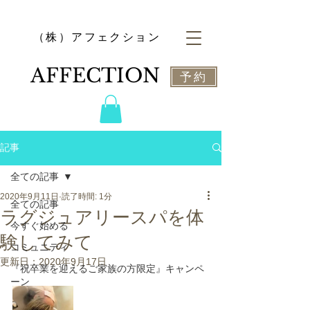
​（株）アフェクション
​AFFECTION
予約
記事
全ての記事
2020年9月11日
読了時間: 1分
全ての記事
ラグジュアリースパを体
今すぐ始める
験してみて
コミュニティ
更新日：
2020年9月17日
『祝卒業を迎えるご家族の方限定』キャンペ
ーン