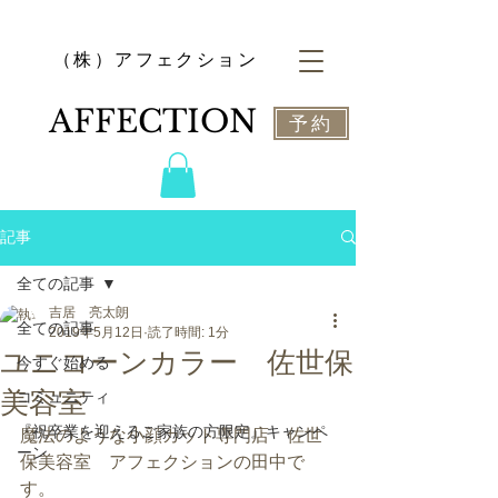
​（株）アフェクション
​AFFECTION
予約
記事
全ての記事
吉居 亮太朗
全ての記事
2019年5月12日
読了時間: 1分
ユニコーンカラー 佐世保
今すぐ始める
美容室
コミュニティ
『祝卒業を迎えるご家族の方限定』キャンペ
魔法のような小顔カット専門店　佐世
ーン
保美容室　アフェクションの田中で
す。