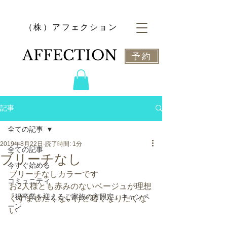
​（株）アフェクション
​AFFECTION
予約
記事
全ての記事
2019年8月22日
読了時間: 1分
全ての記事
ブリーチなし
今すぐ始める
ブリーチなしカラーです
コミュニティ
お2人様とも赤みのないベージュが理想
『祝卒業を迎えるご家族の方限定』キャンペ
くすませたくないけど暗くなりたくな
ーン
い