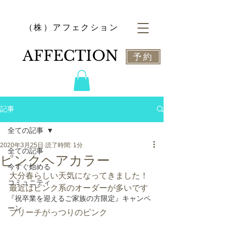
​（株）アフェクション
​AFFECTION
予約
記事
全ての記事
2020年3月25日
読了時間: 1分
全ての記事
ピンクヘアカラー
今すぐ始める
大分春らしい天気になってきました！
コミュニティ
最近はピンク系のオーダーが多いです
『祝卒業を迎えるご家族の方限定』キャンペ
ーン
ブリーチがっつりのピンク