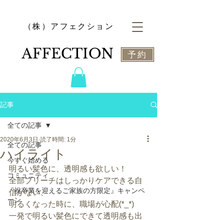
​（株）アフェクション
​AFFECTION
予約
記事
全ての記事
2020年6月3日
読了時間: 1分
全ての記事
ハイライト
今すぐ始める
明るい髪色に、透明感も欲しい！
コミュニティ
全部ブリーチはしっかりケアできる自
『祝卒業を迎えるご家族の方限定』キャンペ
信がない、
ーン
明るくなった時に、職場が心配(*_*)
一発で明るい髪色にできて透明感も出