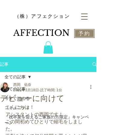
​（株）アフェクション
​AFFECTION
予約
記事
全ての記事
西岡 佑奈
全ての記事
2021年3月18日
読了時間: 1分
デビューに向けて
今すぐ始める
こんにちは！
コミュニティ
アシスタントの西岡です！
『祝卒業を迎えるご家族の方限定』キャンペ
この間初めてひとりで縮毛をしまし
ーン
た。