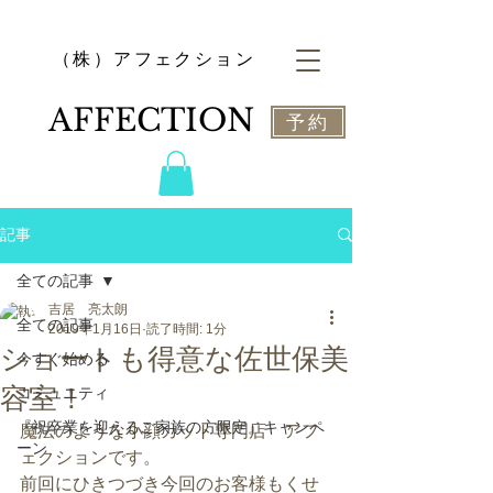
​（株）アフェクション
​AFFECTION
予約
記事
全ての記事
吉居 亮太朗
全ての記事
2019年1月16日
読了時間: 1分
ショートも得意な佐世保美
今すぐ始める
容室！
コミュニティ
『祝卒業を迎えるご家族の方限定』キャンペ
魔法のような小顔カット専門店　アフ
ーン
ェクションです。
前回にひきつづき今回のお客様もくせ