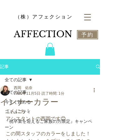
​（株）アフェクション
​AFFECTION
予約
記事
全ての記事
西岡 佑奈
全ての記事
2020年11月5日
読了時間: 1分
インナーカラー
今すぐ始める
こんにち！
コミュニティ
アシスタントの西岡です😊
『祝卒業を迎えるご家族の方限定』キャンペ
ーン
この間スタッフのカラーをしました！