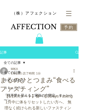
​（株）アフェクション
​AFFECTION
予約
記事
全ての記事
MIKA
全ての記事
1月11日
読了時間: 1分
まるのひとつまみ“食べる
今すぐ始める
ファスティング”
コミュニティ
『祝卒業を迎えるご家族の方限定』キャンペ
【1/19スタート】食べる3Days Fasting
ーン
 1月中に体をリセットしたい方へ、 無
理なく続けられる新しいファスティン