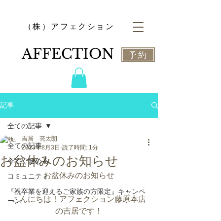
​（株）アフェクション
​AFFECTION
予約
記事
全ての記事
吉居 亮太朗
全ての記事
2023年8月3日
読了時間: 1分
お盆休みのお知らせ
今すぐ始める
お盆休みのお知らせ
コミュニティ
『祝卒業を迎えるご家族の方限定』キャンペ
こんにちは！アフェクション藤原本店
ーン
の吉居です！