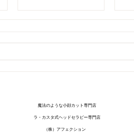
話題沸騰中！フェイスWAX
待望
荷し
​魔法のような小顔カット専門店
​ラ・カスタ式ヘッドセラピー専門店
​（株）アフェクション