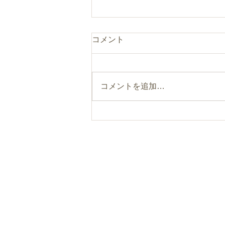
コメント
コメントを追加…
まるのひとつまみ“食べるフ
ァスティング”