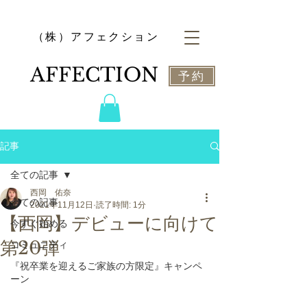
​（株）アフェクション
​AFFECTION
予約
記事
全ての記事
西岡 佑奈
全ての記事
2021年11月12日
読了時間: 1分
【西岡】デビューに向けて
今すぐ始める
第20弾
コミュニティ
『祝卒業を迎えるご家族の方限定』キャンペ
ーン