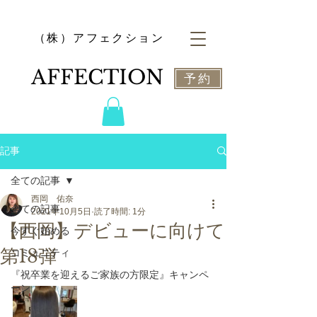
​（株）アフェクション
​AFFECTION
予約
記事
全ての記事
西岡 佑奈
全ての記事
2021年10月5日
読了時間: 1分
【西岡】デビューに向けて
今すぐ始める
第18弾
コミュニティ
『祝卒業を迎えるご家族の方限定』キャンペ
ーン