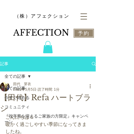
​（株）アフェクション
​AFFECTION
予約
記事
全ての記事
田代 芽衣
全ての記事
2023年5月5日
読了時間: 1分
【田代】Refa ハートブラ
今すぐ始める
シ
コミュニティ
『祝卒業を迎えるご家族の方限定』キャンペ
こんにちは☺️
ーン
暖かく過ごしやすい季節になってきま
したね。