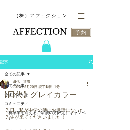
​（株）アフェクション
​AFFECTION
予約
記事
全ての記事
田代 芽衣
全ての記事
2023年5月20日
読了時間: 1分
【田代】グレイカラー
今すぐ始める
コミュニティ
先日、私が中学の時にお世話になった
『祝卒業を迎えるご家族の方限定』キャンペ
先生が来てくださいました！
ーン