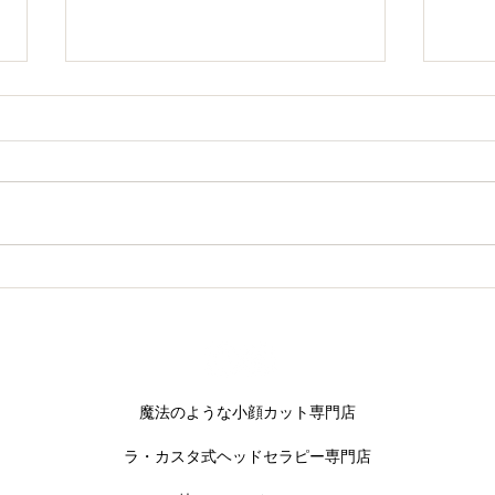
話題沸騰中！フェイスWAX
待望
荷し
​魔法のような小顔カット専門店
​ラ・カスタ式ヘッドセラピー専門店