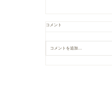
コメント
コメントを追加…
まるのひとつまみ“食べるフ
ァスティング”