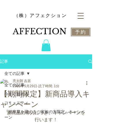
​（株）アフェクション
​AFFECTION
予約
記事
全ての記事
亮太朗 吉居
全ての記事
2025年5月29日
読了時間: 1分
【期間限定】新商品導入キ
今すぐ始める
ャンペーン
コミュニティ
『祝卒業を迎えるご家族の方限定』キャンペ
新商品の導入につき、キャンペーンを
ーン
行います！