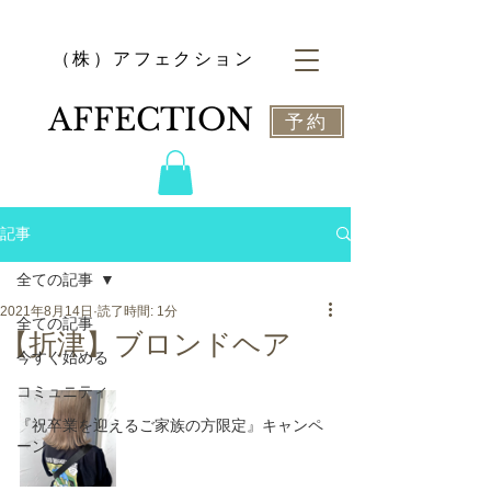
​（株）アフェクション
​AFFECTION
予約
記事
全ての記事
2021年8月14日
読了時間: 1分
全ての記事
【折津】ブロンドヘア
今すぐ始める
コミュニティ
『祝卒業を迎えるご家族の方限定』キャンペ
ーン