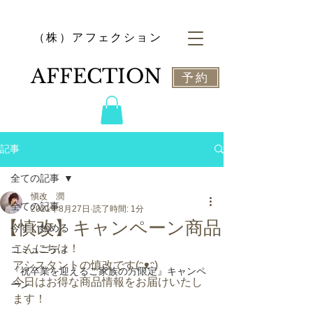
​（株）アフェクション
​AFFECTION
予約
記事
全ての記事
愼改 潤
全ての記事
2021年8月27日
読了時間: 1分
【慎改】キャンペーン商品
今すぐ始める
こんにちは！
コミュニティ
アシスタントの慎改です(ᵔᴥᵔ)
『祝卒業を迎えるご家族の方限定』キャンペ
今日はお得な商品情報をお届けいたし
ーン
ます！