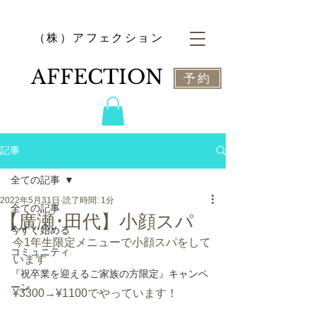
​（株）アフェクション
​AFFECTION
予約
記事
全ての記事
2022年5月31日
読了時間: 1分
全ての記事
【廣瀬･田代】小顔スパ
今すぐ始める
今1年生限定メニューで小顔スパをして
コミュニティ
います
『祝卒業を迎えるご家族の方限定』キャンペ
ーン
¥3300→¥1100でやっています！