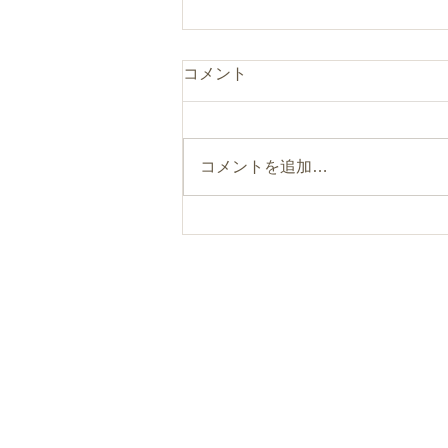
コメント
コメントを追加…
まるのひとつまみ“食べるフ
ァスティング”