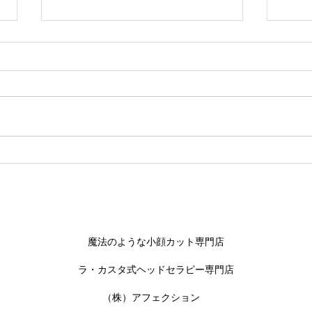
話題沸騰中！フェイスWAX
待望
荷し
​魔法のような小顔カット専門店
​ラ・カスタ式ヘッドセラピー専門店
​（株）アフェクション